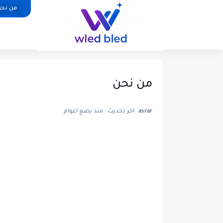
من نح
من نحن
asrar
اخر تحديث :
منذ بضع اعوام