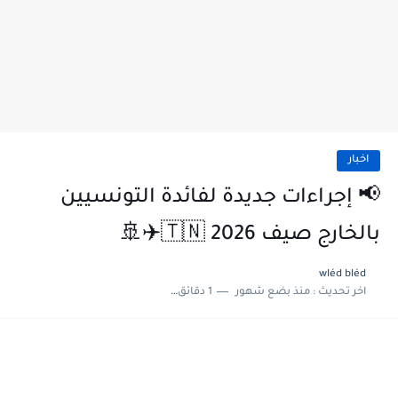
اخبار
📢 إجراءات جديدة لفائدة التونسيين
بالخارج صيف 2026 🇹🇳✈️🚢
wléd bléd
اخر تحديث :
منذ بضع شهور
1 دقائق للقراءة