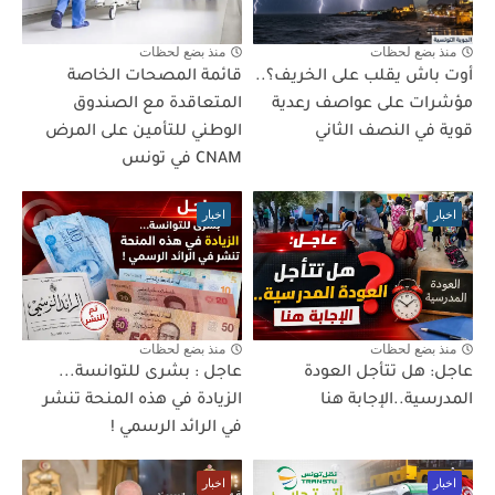
منذ بضع لحظات
منذ بضع لحظات
أوت باش يقلب على الخريف؟..
قائمة المصحات الخاصة
مؤشرات على عواصف رعدية
المتعاقدة مع الصندوق
قوية في النصف الثاني
الوطني للتأمين على المرض
CNAM في تونس
اخبار
اخبار
منذ بضع لحظات
منذ بضع لحظات
عاجل: هل تتأجل العودة
عاجل : بشرى للتوانسة...
المدرسية..الإجابة هنا
الزيادة في هذه المنحة تنشر
في الرائد الرسمي !
اخبار
اخبار