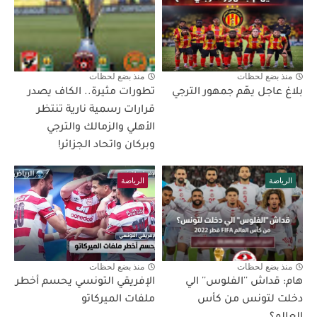
منذ بضع لحظات
منذ بضع لحظات
بلاغ عاجل يهّم جمهور الترجي
تطورات مثيرة.. الكاف يصدر
قرارات رسمية نارية تنتظر
الأهلي والزمالك والترجي
وبركان واتحاد الجزائر!
الرياضة
الرياضة
منذ بضع لحظات
منذ بضع لحظات
هام: قداش ''الفلوس'' الي
الإفريقي التونسي يحسم أخطر
دخلت لتونس من كأس
ملفات الميركاتو