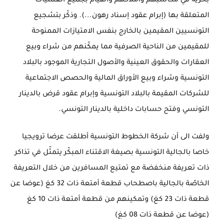
بحرية في مكاسبهم واملاكهم والقيام بجميع العمليات
المتعلقة بها (إبرام عقود إسناد رهون...). وذكّر بتشجيع
التونسيين المقيمين بالخارج بنفس الامتيازات الممنوحة
للمقيمين من الناحية الصرفية مما يمكّنهم من شراء وبيع
العقارات والحقوق العينية والأصول التجارية الموجود بالبلاد
التونسية وشراء وبيع الأوراق المالية والحصص الاجتماعية
للشركات المقيمة بالبلاد التونسية وإبرام عقود قرض بالدينار
التونسي وفتح حسابات داخلية بالدينار التونسي.
ولفت الى أن شركة الخطوط التونسية أطلقت عرضا ترويجيا
خاصا بالجالية التونسية بصيغة الاقتناء المبكّر يتمثّل في تذاكر
ذات تعريفة منخفضة مع تمتيع المسافرين من خلال التعريفة
الخاصّة بالجالية باصطحاب قطعة أمتعة ذات 32 كغ (عوضا عن
قطعة ذات 23 كغ) وتمكينهم من قطعة أمتعة ذات 10 كغ
(عوضا عن قطعة ذات 08 كغ)