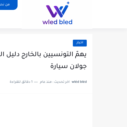
من نح
اخبار
يهمّ التونسيين بالخارج دليل ا
جولان سيارة
wléd bléd
اخر تحديث :
منذ عام
1 دقائق للقراءة