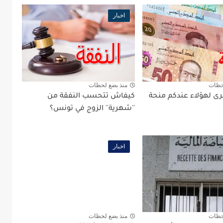
اخبار
حظات
منذ بضع لحظات
رى لهؤلاء عندكم منحة
كيفاش تتحسب النفقة من
''شهرية'' الزوج في تونس؟
اخبار
حظات
منذ بضع لحظات