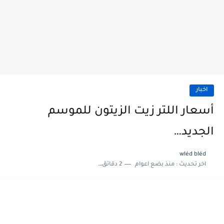
اخبار
أسعار اللتر زيت الزيتون للموسم
الجديد…
wléd bléd
اخر تحديث :
منذ بضع اعوام
2 دقائق للقراءة