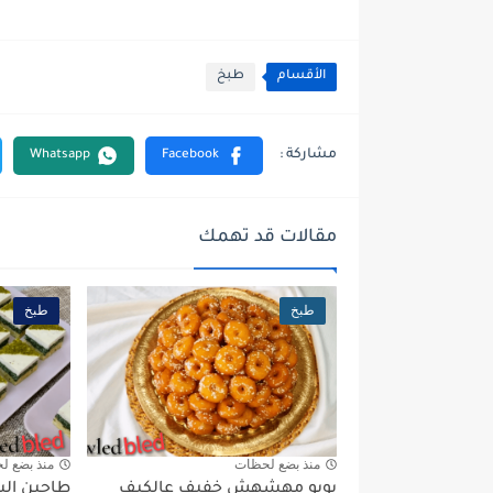
الأقسام
طبخ
مقالات قد تهمك
طبخ
طبخ
منذ بضع لحظات
منذ بضع ل
يويو مهشهش خفيف عالكيف
طاجين ال