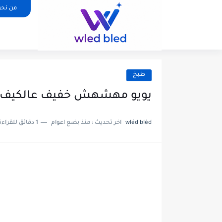
من نح
طبخ
يويو مهشهش خفيف عالكيف
wléd bléd
اخر تحديث :
منذ بضع اعوام
1 دقائق للقراءة