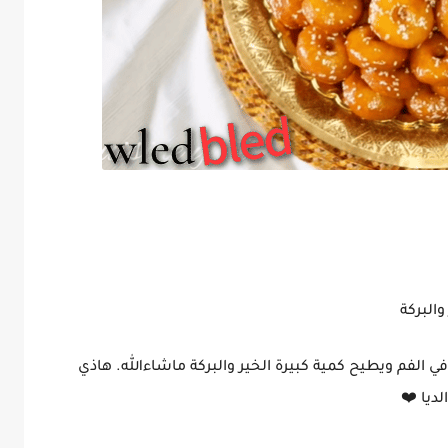
البركة
لفم ويطيح كمية كبيرة الخير والبركة ماشاءالله. هاذي
ديا ❤️