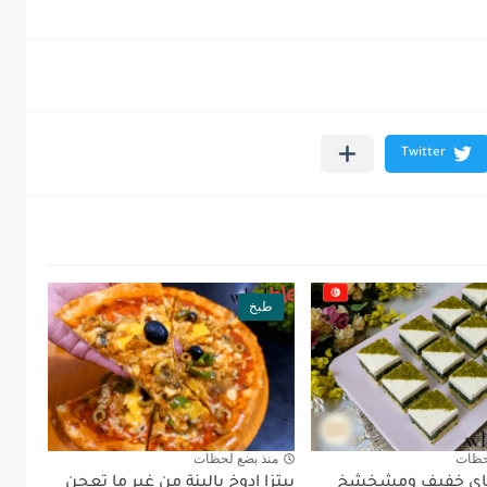
طبخ
حظات
منذ بضع لحظات
باي خفيف ومشخشخ
بيتزا ادوخ بالبنة من غير ما تعجن