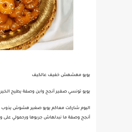
يويو مهشهش خفيف عالكيف
يويو تونسي صغير أنجح وابن وصفة يطيح الخير و
اليوم شاركت معاكم يويو صغير هشوش يذوب في ا
أنجح وصفة ما نبدلهاش جربوها ورحمولي على وال