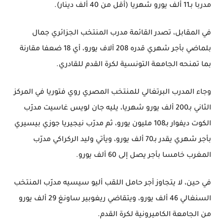
مدربا بـ11 ألف يورو شهريا (أقل من 40 ألف دينار).
في المقابل، تصدر القائمة مدرب المنتخب الجزائري جمال
بلماضي بأجر شهري قدره 208 آلاف يورو، أي 18 ضعفا مقارنة
بما تمنحه الجامعة التونسية لكرة القدم للقادري.
وجاء المدرب البرتغالي للمنتخب المصري روي فتوريا في المركز
الثاني بـ200 ألف يورو شهريا، يليه جان لويس غاسيت مدرّب
الكوت ديفوار بـ108 مليون يورو، ثم مدرّب نيجيريا جوزي بيسيري
بأجر شهري يقدر بـ70 ألف يورو، ويأتي وليد الركراكي مدرّب
المغرب خامسا بأجر يصل إلى 60 ألف يورو.
في حين، لا يتجاوز أجر حامل اللقب أليو سيسيه مدرّب المنتخب
السنغالي 46 ألف يورو، ويتقاضي ريغوبير ساونغ 29 ألف يورو
من الجامعة الكاميرونية لكرة القدم.