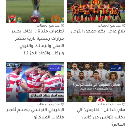
منذ بضع لحظات
منذ بضع لحظات
بلاغ عاجل يهّم جمهور الترجي
تطورات مثيرة.. الكاف يصدر
قرارات رسمية نارية تنتظر
الأهلي والزمالك والترجي
وبركان واتحاد الجزائر!
الرياضة
الرياضة
منذ بضع لحظات
منذ بضع لحظات
هام: قداش ''الفلوس'' الي
الإفريقي التونسي يحسم أخطر
دخلت لتونس من كأس
ملفات الميركاتو
العالم؟