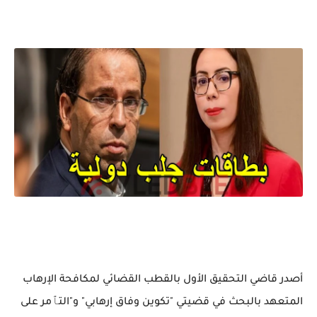
أصدر قاضي التحقيق الأول بالقطب القضائي لمكافحة الإرهاب
المتعهد بالبحث في قضيتي "تكوين وفاق إرهابي" و"التٱمر على