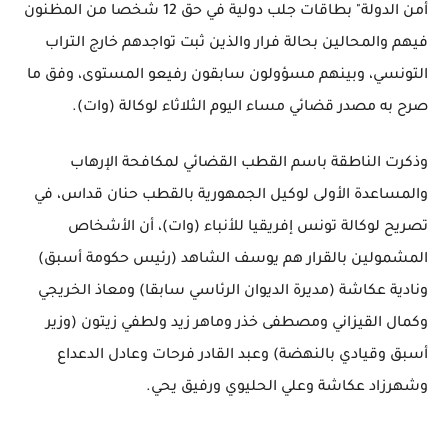
أمن الدولة" بطاقات جلب دولية في حق 12 شخصا من المظنون
فيهم والمحالين بحالة فرار والذين ثبت تواجدهم خارج التراب
التونسي، وبينهم مسؤولون سابقون رفيعو المستوى، وفق ما
صرح به مصدر قضائي مساء اليوم الثلاثاء لوكالة (وات).
وذكرت الناطقة باسم القطب القضائي لمكافحة الإرهاب
والمساعدة الأولى لوكيل الجمهورية بالقطب حنان قداس، في
تصريح لوكالة تونس إفريقيا للأنباء (وات)، أن الأشخاص
المشمولين بالقرار هم يوسف الشاهد (رئيس حكومة أسبق)
ونادية عكاشة (مديرة الديوان الرئاسي سابقا) ومعاذ الخريجي
وكمال القيزاني ومصطفى خذر وماهر زيد ولطفي زيتون (وزير
أسبق وقيادي بالنهضة) وعبد القادر فرحات وعادل الدعداع
وشهرزاد عكاشة وعلي الحليوي ورفيق يحي.