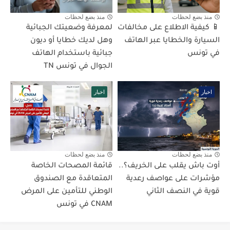
منذ بضع لحظات
منذ بضع لحظات
📱 كيفية الاطلاع على مخالفات
لمعرفة وضعيتك الجبائية
السيارة والخطايا عبر الهاتف
وهل لديك خطايا أو ديون
في تونس
جبائية باستخدام الهاتف
الجوال في تونس TN
اخبار
اخبار
منذ بضع لحظات
منذ بضع لحظات
أوت باش يقلب على الخريف؟..
قائمة المصحات الخاصة
مؤشرات على عواصف رعدية
المتعاقدة مع الصندوق
قوية في النصف الثاني
الوطني للتأمين على المرض
CNAM في تونس