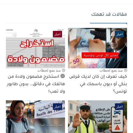
مقالات قد تهمك
اخبار
اخبار
منذ بضع لحظات
منذ بضع لحظات
كيف تعرف إن كان لديك قرض
🟢 استخرج مضمون ولادة من
بنكي أو ديون باسمك في
هاتفك في دقائق… بدون طابور
تونس؟
ولا تعب!
اخبار
اخبار