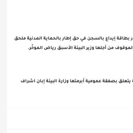
بطاقة إيداع بالسجن في حق إطار بالحماية المدنية ملحق
لموقوف من أجلها وزير البيئة الأسبق رياض الموخّر.
علق بصفقة عمومية أبرمتها وزارة البيئة إبان اشراف