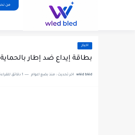
من نح
اخبار
بطاقة إيداع ضد إطار بالحماية 
wléd bléd
اخر تحديث :
منذ بضع اعوام
1 دقائق للقراءة