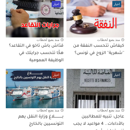
اخبار
اخبار
منذ بضع لحظات
منذ بضع لحظات
كيفاش تتحسب النفقة من
قدّاش باش تاخو في التقاعد؟
''شهرية'' الزوج في تونس؟
هكّا تتحسب جرايتك في
الوظيفة العمومية
اخبار
اخبار
منذ بضع لحظات
منذ بضع لحظات
عاجل: تنبيه للمطالبين
بـــــــــــــلاغ وزارة النقل يهم
بالأداءات.. 4 مواعيد لا يجب
التونسيين بالخارج