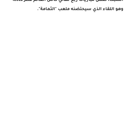
السبت، ضمن مباريات ربع نهائي كأس العالم قطر 2022،
وهو اللقاء الذي سيحتضنه ملعب "الثمامة".